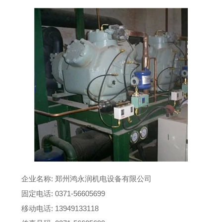
企业名称: 郑州鸿永润机电设备有限公司
固定电话: 0371-56605699
移动电话: 13949133118